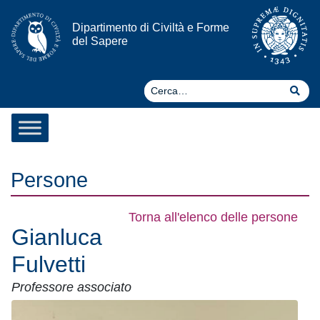
Vai al contenuto
Dipartimento di Civiltà e Forme
del Sapere
Ce
Cer
Persone
Torna all'elenco delle persone
Gianluca
Fulvetti
Professore associato