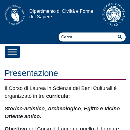
Vai al contenuto
Dipartimento di Civiltà e Forme
del Sapere
Ce
Cer
Presentazione
Il Corso di Laurea in Scienze dei Beni Culturali è
organizzato in tre
curricula:
Storico-artistico
,
Archeologico
,
Egitto e Vicino
Oriente antico.
Obiettivo
del Corso di Laurea è quello di formare