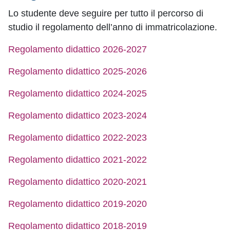
Lo studente deve seguire per tutto il percorso di
studio il regolamento dell’anno di immatricolazione.
Regolamento didattico 2026-2027
Regolamento didattico 2025-2026
Regolamento didattico 2024-2025
Regolamento didattico 2023-2024
Regolamento didattico 2022-2023
Regolamento didattico 2021-2022
Regolamento didattico 2020-2021
Regolamento didattico 2019-2020
Regolamento didattico 2018-2019