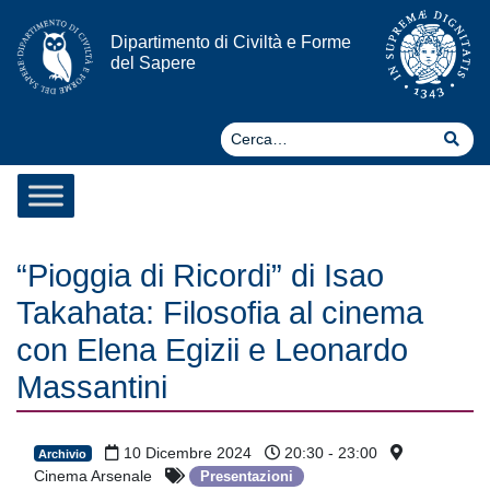
Vai al contenuto
Dipartimento di Civiltà e Forme
del Sapere
Ce
Cer
“Pioggia di Ricordi” di Isao
Takahata: Filosofia al cinema
con Elena Egizii e Leonardo
Massantini
10 Dicembre 2024
20:30 - 23:00
Archivio
Cinema Arsenale
Presentazioni