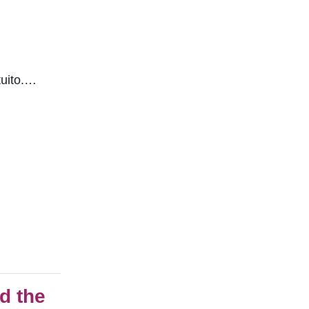
tuito.…
d the