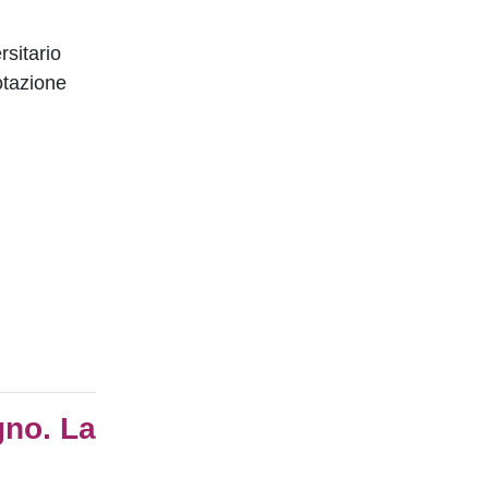
rsitario
otazione
gno. La