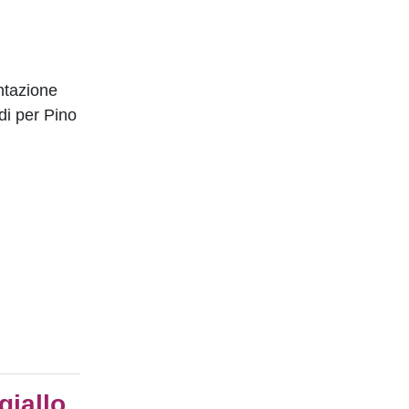
ntazione
di per Pino
giallo