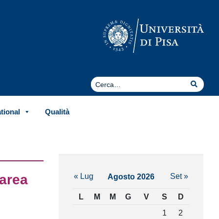
Cerca
Cerca
ational
Qualità
« Lug
Set »
’area
Agosto 2026
L
M
M
G
V
S
D
1
2