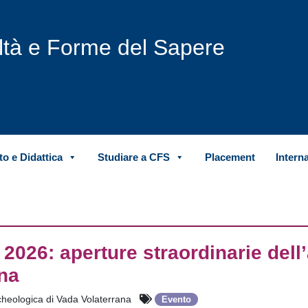
iltà e Forme del Sapere
o e Didattica
Studiare a CFS
Placement
Intern
 2026: aperture straordinarie dell
ana
heologica di Vada Volaterrana
Evento