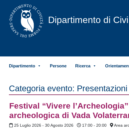
Vai al contenuto
Dipartimento di Civ
Dipartimento
Persone
Ricerca
Orientament
Categoria evento:
Presentazioni
Festival “Vivere l’Archeologia”
archeologica di Vada Volaterr
25 Luglio 2026 - 30 Agosto 2026
17:00 - 20:00
Area arc