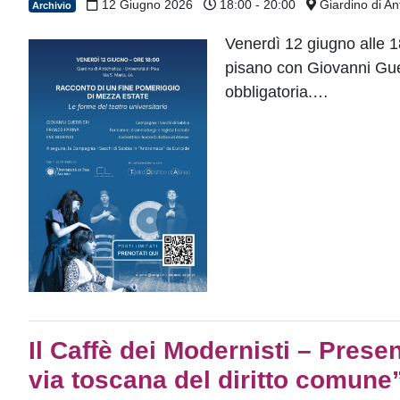
12 Giugno 2026
18:00 - 20:00
Giardino di Ant
Archivio
Venerdì 12 giugno alle 18
pisano con Giovanni Guer
obbligatoria.…
Il Caffè dei Modernisti – Prese
via toscana del diritto comune