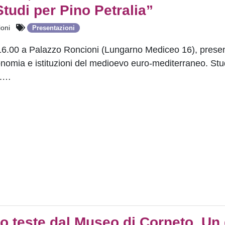
udi per Pino Petralia”
oni
Presentazioni
16.00 a Palazzo Roncioni (Lungarno Mediceo 16), prese
nomia e istituzioni del medioevo euro-mediterraneo. Stu
o.…
o teste dal Museo di Corneto. Un 