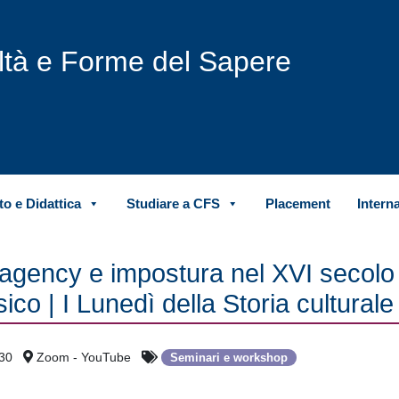
iltà e Forme del Sapere
o e Didattica
Studiare a CFS
Placement
Intern
 agency e impostura nel XVI secolo
sico | I Lunedì della Storia culturale
30
Zoom - YouTube
Seminari e workshop