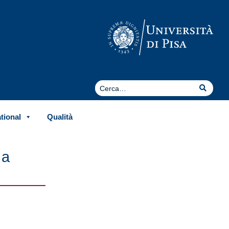
Cerca
Cerca
ational
Qualità
 a