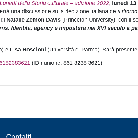
 Lunedì della Storia culturale – edizione 2022
,
lunedì 13
terrà una discussione sulla riedizione italiana de
Il ritorn
 di
Natalie Zemon Davis
(Princeton University), con il s
s. Identità, agency e impostura nel XVI secolo a par
a) e
Lisa Roscioni
(Università di Parma). Sarà presente l
/86182383621
(ID riunione: 861 8238 3621).
Contatti