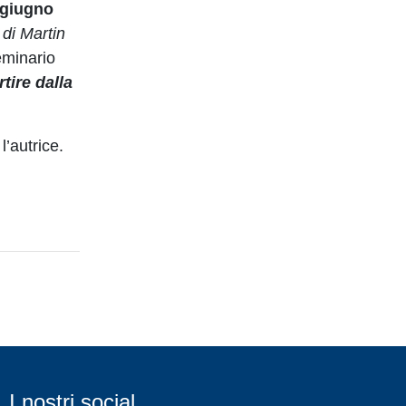
 giugno
o di Martin
eminario
tire dalla
’autrice.
I nostri social