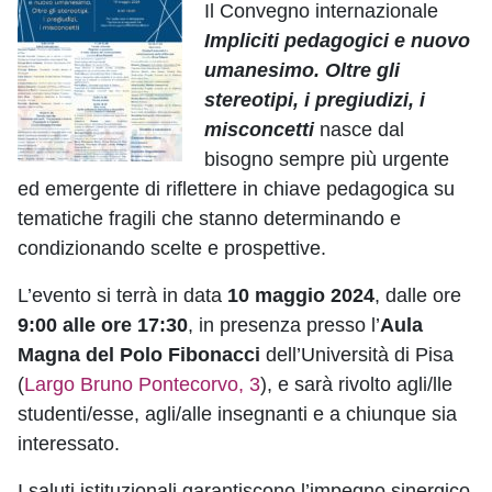
Il Convegno internazionale
Impliciti pedagogici e nuovo
umanesimo. Oltre gli
stereotipi, i pregiudizi, i
misconcetti
nasce dal
bisogno sempre più urgente
ed emergente di riflettere in chiave pedagogica su
tematiche fragili che stanno determinando e
condizionando scelte e prospettive.
L’evento si terrà in data
10 maggio 2024
, dalle ore
9:00 alle ore 17:30
, in presenza presso l’
Aula
Magna del Polo Fibonacci
dell’Università di Pisa
(
Largo Bruno Pontecorvo, 3
), e sarà rivolto agli/lle
studenti/esse, agli/alle insegnanti e a chiunque sia
interessato.
I saluti istituzionali garantiscono l’impegno sinergico