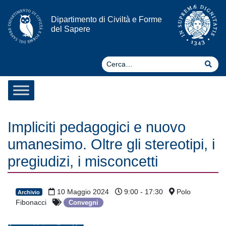
Vai al contenuto
Dipartimento di Civiltà e Forme
del Sapere
Ce
Cer
Impliciti pedagogici e nuovo
umanesimo. Oltre gli stereotipi, i
pregiudizi, i misconcetti
10 Maggio 2024
9:00 - 17:30
Polo
Archivio
Fibonacci
Convegni