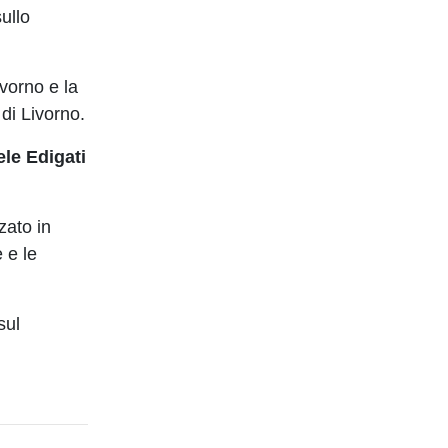
ullo
ivorno e la
di Livorno.
le Edigati
zato in
e e le
sul