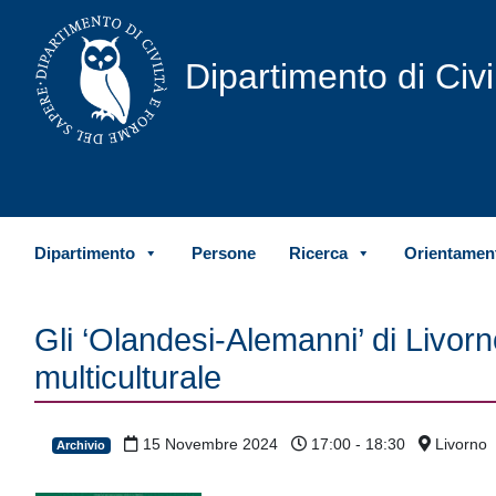
Vai al contenuto
Dipartimento di Civ
Dipartimento
Persone
Ricerca
Orientament
Gli ‘Olandesi-Alemanni’ di Livorn
multiculturale
15 Novembre 2024
17:00 - 18:30
Livorno
Archivio