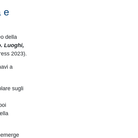
a e
o della
. Luoghi,
Press 2023).
navi a
lare sugli
poi
ella
” emerge