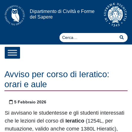
Vai al contenuto
Dipartimento di Civiltà e Forme
del Sapere
Ce
Cer
Avviso per corso di Ieratico:
orari e aule
Pubblicato il
5 Febbraio 2026
Si avvisano le studentesse e gli studenti interessati
che le lezioni del corso di
Ieratico
(1254L, per
mutuazione, valido anche come 1380L Hieratic),