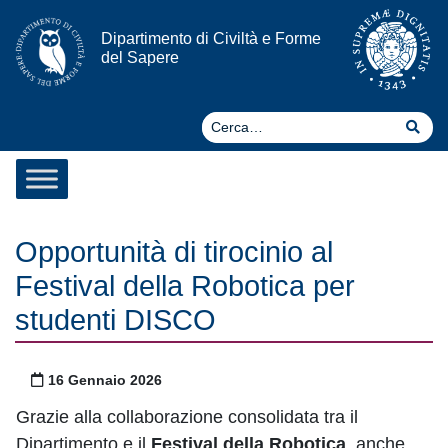
Vai al contenuto
Dipartimento di Civiltà e Forme
del Sapere
Ce
Cer
Opportunità di tirocinio al
Festival della Robotica per
studenti DISCO
Pubblicato il
16 Gennaio 2026
Grazie alla collaborazione consolidata tra il
Dipartimento e il
Festival della Robotica
, anche