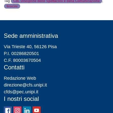
Tag
,
CdL Discipline dello Spettacolo e della Comunicazione
tirocini
Sede amministrativa
Via Trieste 40, 56126 Pisa
P.I. 00286820501
C.F. 80003670504
Contatti
Redazione Web
direzione@cfs.unipi.it
cfds@pec.unipi.it
I nostri social