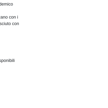
ademico
zano con i
osciuto con
sponibili