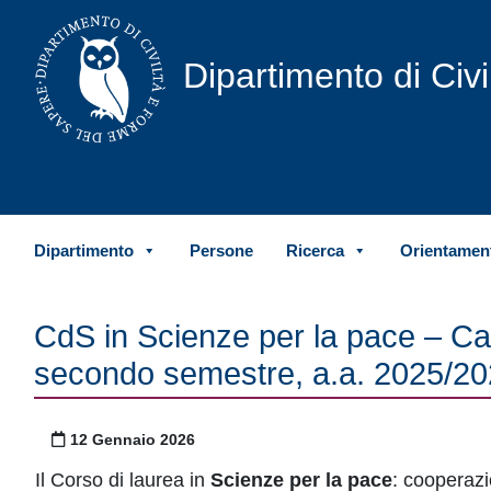
Vai al contenuto
Dipartimento di Civ
Dipartimento
Persone
Ricerca
Orientament
CdS in Scienze per la pace – Call
secondo semestre, a.a. 2025/2
Pubblicato il
12 Gennaio 2026
Il Corso di laurea in
Scienze per la pace
: cooperazi