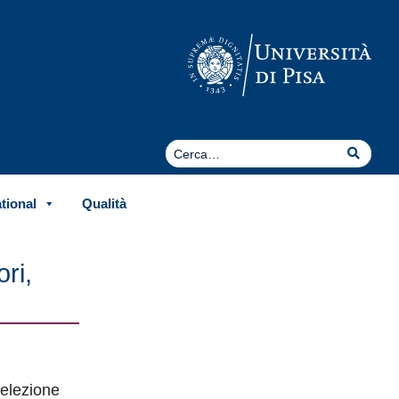
Cerca
Cerca
ational
Qualità
ri,
selezione