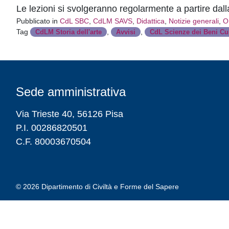
Le lezioni si svolgeranno regolarmente a partire dal
Pubblicato in
CdL SBC
,
CdLM SAVS
,
Didattica
,
Notizie generali
,
O
Tag
,
,
CdLM Storia dell'arte
Avvisi
CdL Scienze dei Beni Cul
Sede amministrativa
Via Trieste 40, 56126 Pisa
P.I. 00286820501
C.F. 80003670504
© 2026
Dipartimento di Civiltà e Forme del Sapere