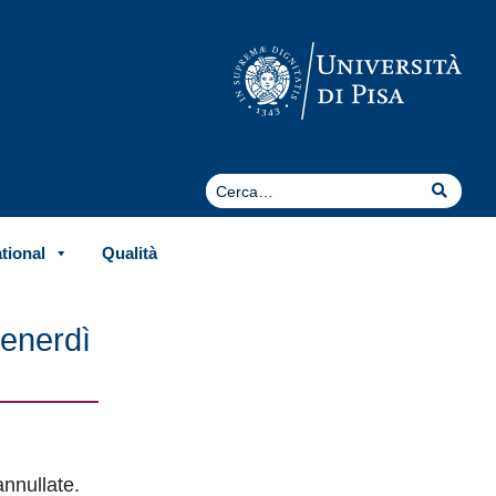
Cerca
Cerca
ational
Qualità
venerdì
annullate.