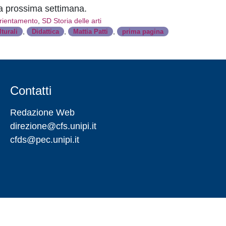
la prossima settimana.
rientamento
,
SD Storia delle arti
,
,
,
turali
Didattica
Mattia Patti
prima pagina
Contatti
Redazione Web
direzione@cfs.unipi.it
cfds@pec.unipi.it