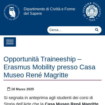
Vai al contenuto
Dipartimento di Civiltà e Forme
del Sapere
Ce
Cer
Opportunità Traineeship –
Erasmus Mobility presso Casa
Museo René Magritte
Pubblicato il
18 Marzo 2025
Si segnala in anteprima agli studenti dei corsi di
Storia dell’Arte che la
Casa Museo René Magritte