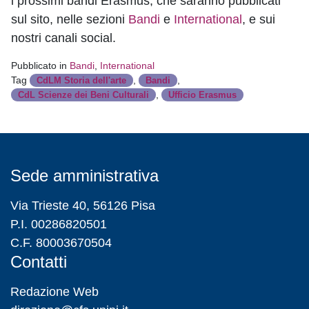
i prossimi bandi Erasmus, che saranno pubblicati
sul sito, nelle sezioni
Bandi
e
International
, e sui
nostri canali social.
Pubblicato in
Bandi
,
International
Tag
,
,
CdLM Storia dell'arte
Bandi
,
CdL Scienze dei Beni Culturali
Ufficio Erasmus
Sede amministrativa
Via Trieste 40, 56126 Pisa
P.I. 00286820501
C.F. 80003670504
Contatti
Redazione Web