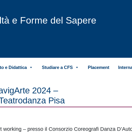
iltà e Forme del Sapere
o e Didattica
Studiare a CFS
Placement
Intern
 NavigArte 2024 –
Teatrodanza Pisa
mart working – presso il Consorzio Coreografi Danza D’Aut