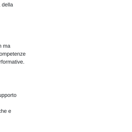
 della
am ma
 competenze
rformative.
supporto
che e