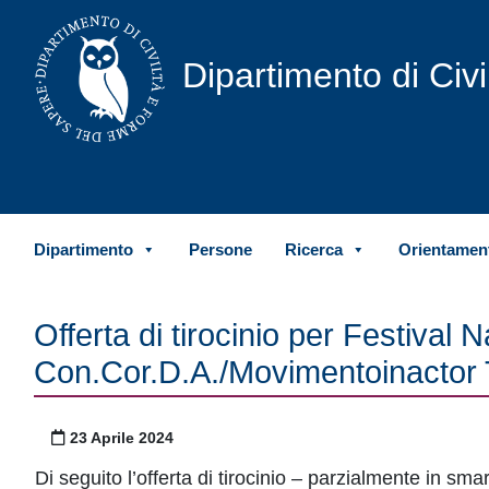
Vai al contenuto
Dipartimento di Civ
Dipartimento
Persone
Ricerca
Orientament
Offerta di tirocinio per Festival
Con.Cor.D.A./Movimentoinactor 
Pubblicato il
23 Aprile 2024
Di seguito l’offerta di tirocinio – parzialmente in s