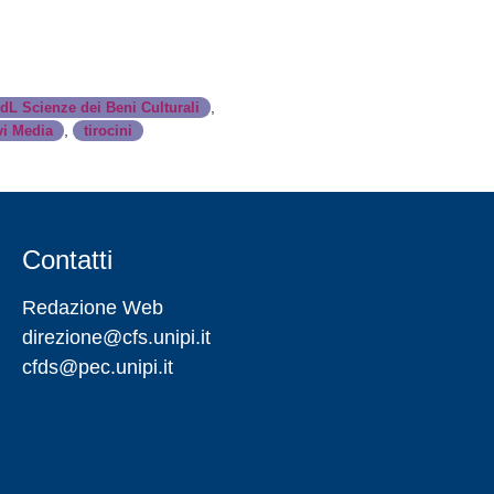
,
dL Scienze dei Beni Culturali
,
vi Media
tirocini
Contatti
Redazione Web
direzione@cfs.unipi.it
cfds@pec.unipi.it