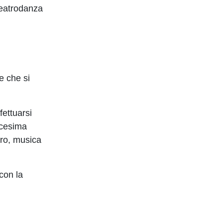
Teatrodanza
e che si
fettuarsi
icesima
tro, musica
con la