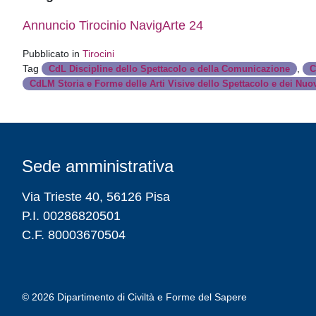
Annuncio Tirocinio NavigArte 24
Pubblicato in
Tirocini
Tag
,
CdL Discipline dello Spettacolo e della Comunicazione
C
CdLM Storia e Forme delle Arti Visive dello Spettacolo e dei Nuo
Sede amministrativa
Via Trieste 40, 56126 Pisa
P.I. 00286820501
C.F. 80003670504
© 2026
Dipartimento di Civiltà e Forme del Sapere