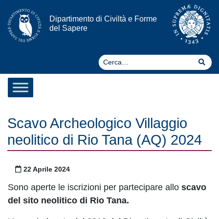
Vai al contenuto
Dipartimento di Civiltà e Forme
del Sapere
Ce
Cer
Scavo Archeologico Villaggio
neolitico di Rio Tana (AQ) 2024
Pubblicato il
22 Aprile 2024
Sono aperte le iscrizioni per partecipare allo
scavo
del sito neolitico di Rio Tana.