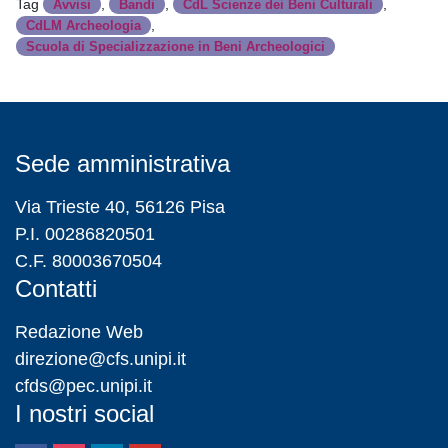
Tag
,
,
,
Avvisi
Bandi
CdL Scienze dei Beni Culturali
,
CdLM Archeologia
Scuola di Specializzazione in Beni Archeologici
Sede amministrativa
Via Trieste 40, 56126 Pisa
P.I. 00286820501
C.F. 80003670504
Contatti
Redazione Web
direzione@cfs.unipi.it
cfds@pec.unipi.it
I nostri social