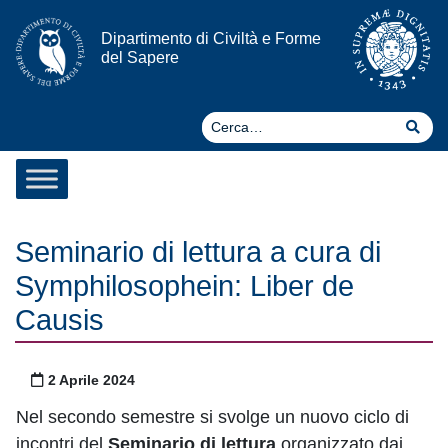
Vai al contenuto
Dipartimento di Civiltà e Forme
del Sapere
Ce
Cer
Seminario di lettura a cura di
Symphilosophein: Liber de
Causis
Pubblicato il
2 Aprile 2024
Nel secondo semestre si svolge un nuovo ciclo di
incontri del
Seminario di lettura
organizzato dai