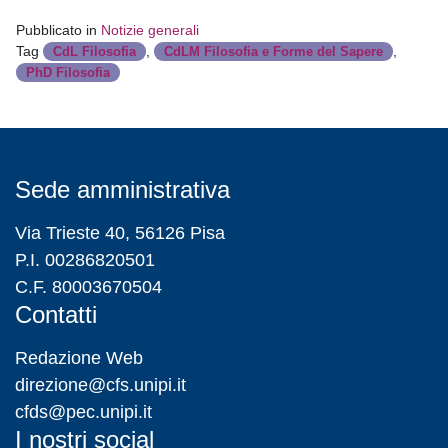
Pubblicato in
Notizie generali
Tag
,
,
CdL Filosofia
CdLM Filosofia e Forme del Sapere
PhD Filosofia
Sede amministrativa
Via Trieste 40, 56126 Pisa
P.I. 00286820501
C.F. 80003670504
Contatti
Redazione Web
direzione@cfs.unipi.it
cfds@pec.unipi.it
I nostri social