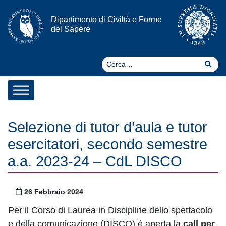
Vai al contenuto
Dipartimento di Civiltà e Forme
del Sapere
Ce
Cer
Selezione di tutor d’aula e tutor
esercitatori, secondo semestre
a.a. 2023-24 – CdL DISCO
Pubblicato il
26 Febbraio 2024
Per il Corso di Laurea in Discipline dello spettacolo
e della comunicazione (DISCO) è aperta la
call per