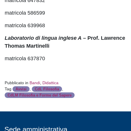
matricola 647832
matricola 586599
matricola 639968
Laboratorio di lingua inglese A
– Prof. Lawrence
Thomas Martinelli
matricola 637870
Pubblicato in
Bandi
,
Didattica
Tag
,
,
Avvisi
CdL Filosofia
CdLM Filosofia e Forme del Sapere
Sede amministrativa