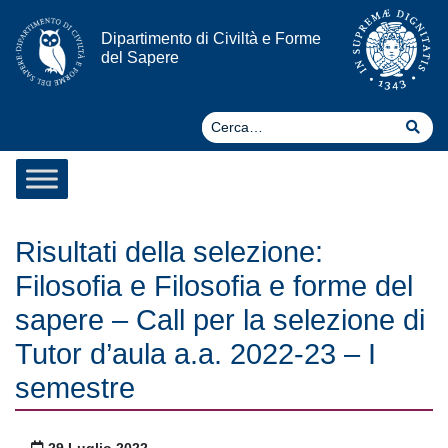
Vai al contenuto
Dipartimento di Civiltà e Forme
del Sapere
Ce
Cer
Risultati della selezione:
Filosofia e Filosofia e forme del
sapere – Call per la selezione di
Tutor d’aula a.a. 2022-23 – I
semestre
Pubblicato il
29 Luglio 2022