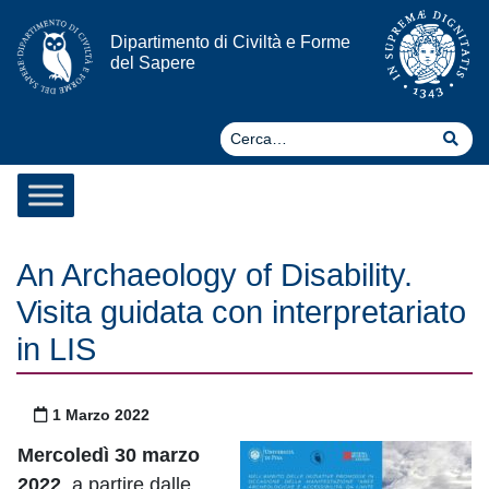
Vai al contenuto
Dipartimento di Civiltà e Forme
del Sapere
Ce
Cer
An Archaeology of Disability.
Visita guidata con interpretariato
in LIS
Pubblicato il
1 Marzo 2022
Mercoledì 30 marzo
2022
, a partire dalle