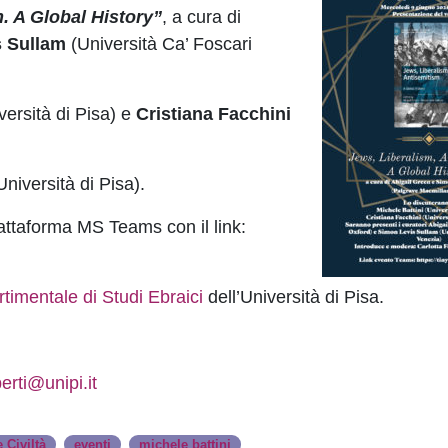
. A Global History”
, a cura di
 Sullam
(Università Ca’ Foscari
ersità di Pisa) e
Cristiana Facchini
niversità di Pisa).
iattaforma MS Teams con il link:
timentale di Studi Ebraici
dell’Università di Pisa.
erti@unipi.it
,
,
 Civiltà
eventi
michele battini