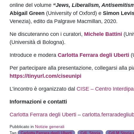
online del volume
“Jews, Liberalism, Antisemitism
Abigail Green
(University of Oxford) e
Simon Levis
Venezia), edito da Palgrave Macmillan, 2020.
Ne discuteranno con i curatori,
Michele Battini
(Univ
(Università di Bologna).
Introduce e modera
Carlotta Ferrara degli Uberti
(U
Per partecipare alla presentazione, collegarsi alla p
https://tinyurl.com/ciseunipi
L’incontro è organizzato dal
CISE – Centro Interdipar
Informazioni e contatti
Carlotta Ferrara degli Uberti
–
carlotta.ferraradegliub
Pubblicato in
Notizie generali
Tag
,
,
Carlotta Ferrara degli Uberti
CdL Storia
CdLM Storia e