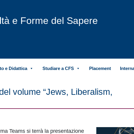
iltà e Forme del Sapere
o e Didattica
Studiare a CFS
Placement
Intern
el volume “Jews, Liberalism,
orma Teams si terrà la presentazione