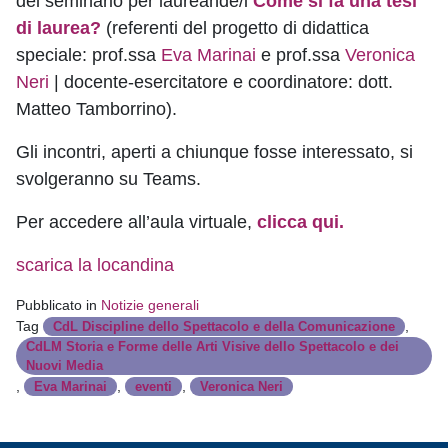
del seminario per laureande/i
Come si fa una tesi
di laurea?
(referenti del progetto di didattica
speciale: prof.ssa
Eva Marinai
e prof.ssa
Veronica
Neri
| docente-esercitatore e coordinatore: dott.
Matteo Tamborrino).
Gli incontri, aperti a chiunque fosse interessato, si
svolgeranno su Teams.
Per accedere all’aula virtuale,
clicca qui.
scarica la locandina
Pubblicato in
Notizie generali
Tag
,
CdL Discipline dello Spettacolo e della Comunicazione
CdLM Storia e Forme delle Arti Visive dello Spettacolo e dei
Nuovi Media
,
,
,
Eva Marinai
eventi
Veronica Neri