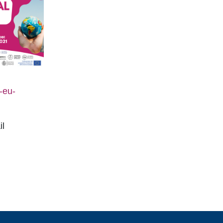
-eu-
il