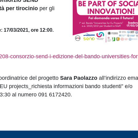
onsorzio SEND
à per tirocinio
per gli
: 17/03/2021, ore 12:00.
:
0208-consorzio-send-i-edizione-del-bando-universities-for
oordinatrice del progetto
Sara Paolazzo
all’indirizzo ema
 EU projects_richiesta informazioni bando studenti” e/o
e 13:30 al numero 091 6172420.