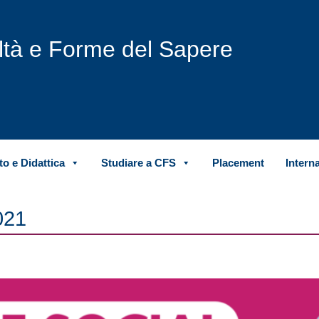
iltà e Forme del Sapere
o e Didattica
Studiare a CFS
Placement
Intern
021