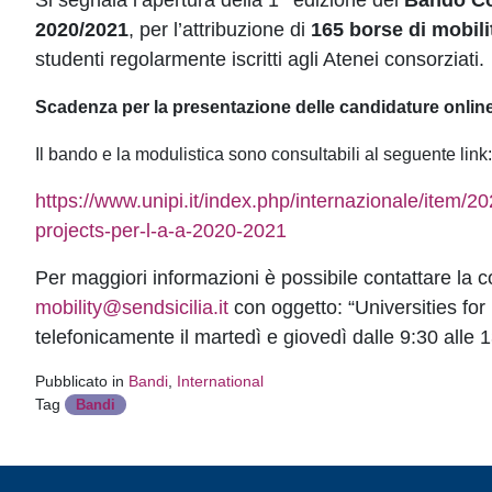
Si segnala l’apertura della 1^ edizione del
Bando C
2020/2021
, per l’attribuzione di
165 borse di mobilit
studenti regolarmente iscritti agli Atenei consorziati.
Scadenza per la presentazione delle candidature online
Il bando e la modulistica sono consultabili al seguente link
https://www.unipi.it/index.php/internazionale/item/2
projects-per-l-a-a-2020-2021
Per maggiori informazioni è possibile contattare la c
mobility@sendsicilia.it
con oggetto: “Universities for
telefonicamente il martedì e giovedì dalle 9:30 all
Pubblicato in
Bandi
,
International
Tag
Bandi