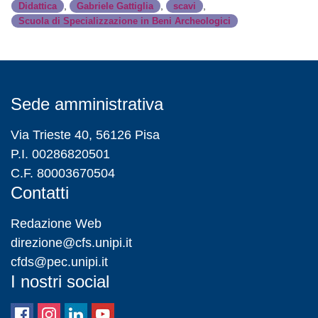
,
,
,
Didattica
Gabriele Gattiglia
scavi
Scuola di Specializzazione in Beni Archeologici
Sede amministrativa
Via Trieste 40, 56126 Pisa
P.I. 00286820501
C.F. 80003670504
Contatti
Redazione Web
direzione@cfs.unipi.it
cfds@pec.unipi.it
I nostri social