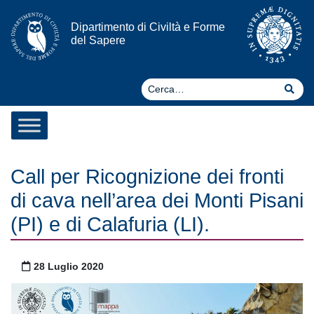
Vai al contenuto
Dipartimento di Civiltà e Forme
del Sapere
Ce
Cer
Call per Ricognizione dei fronti
di cava nell’area dei Monti Pisani
(PI) e di Calafuria (LI).
Pubblicato il
28 Luglio 2020