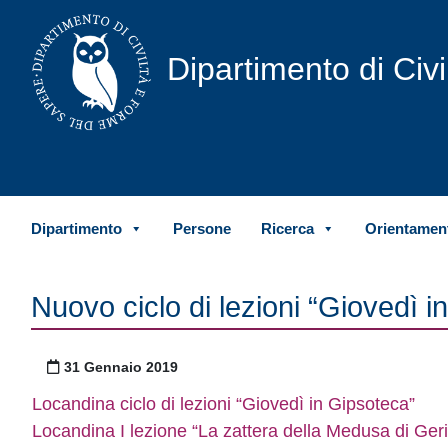
Vai al contenuto
Dipartimento di Civ
Dipartimento
Persone
Ricerca
Orientament
Nuovo ciclo di lezioni “Giovedì i
Pubblicato il
31 Gennaio 2019
Locandina ciclo di lezioni “Giovedì in Gipsoteca”
Locandina I lezione “La zattera della Medusa di Geric