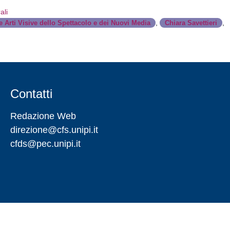
ali
,
,
 Arti Visive dello Spettacolo e dei Nuovi Media
Chiara Savettieri
Contatti
Redazione Web
direzione@cfs.unipi.it
cfds@pec.unipi.it