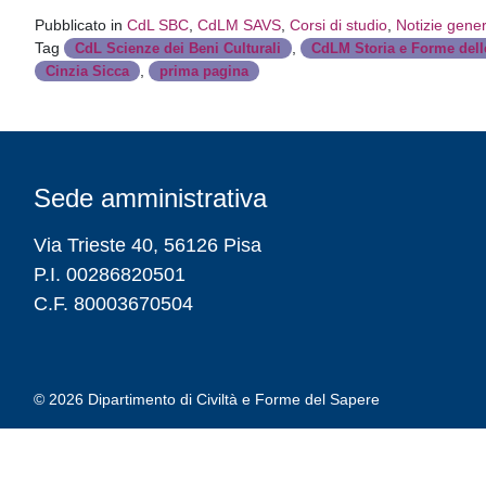
Pubblicato in
CdL SBC
,
CdLM SAVS
,
Corsi di studio
,
Notizie gener
Tag
,
CdL Scienze dei Beni Culturali
CdLM Storia e Forme delle
,
Cinzia Sicca
prima pagina
Sede amministrativa
Via Trieste 40, 56126 Pisa
P.I. 00286820501
C.F. 80003670504
© 2026
Dipartimento di Civiltà e Forme del Sapere