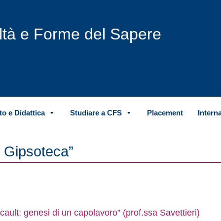
iltà e Forme del Sapere
o e Didattica
Studiare a CFS
Placement
Intern
n Gipsoteca”
ault: genesi di un capolavoro” (prof.ssa Savettieri)