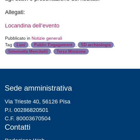
Allegati:
Locandina dell’evento
Pubblicato in
Notizie generali
Tag
,
,
,
Luni
Public Engagement
SD archeologia
,
Simonetta Menchelli
Terza Missione
Sede amministrativa
Via Trieste 40, 56126 Pisa
P.I. 00286820501
C.F. 80003670504
Contatti