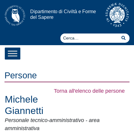
Vai al contenuto
Dipartimento di Civiltà e Forme
del Sapere
Ce
Cer
Persone
Torna all'elenco delle persone
Michele
Giannetti
Personale tecnico-amministrativo - area
amministrativa