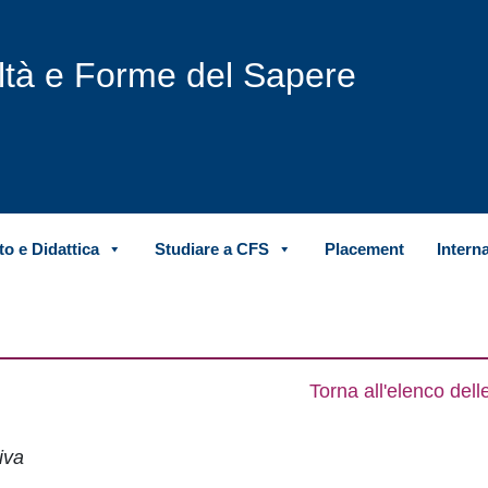
iltà e Forme del Sapere
o e Didattica
Studiare a CFS
Placement
Intern
Torna all'elenco del
iva