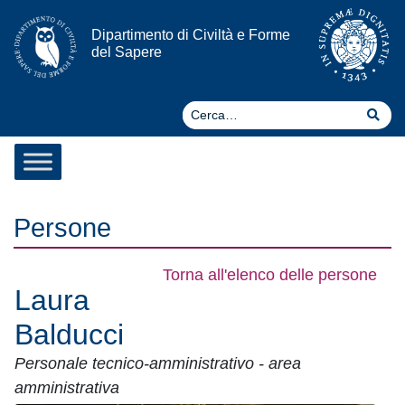
Vai al contenuto
Dipartimento di Civiltà e Forme
del Sapere
Ce
Cer
Persone
Torna all'elenco delle persone
Laura
Balducci
Personale tecnico-amministrativo - area
amministrativa