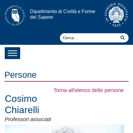
Vai al contenuto
Dipartimento di Civiltà e Forme
del Sapere
Ce
Cer
Persone
Torna all'elenco delle persone
Cosimo
Chiarelli
Professori associati