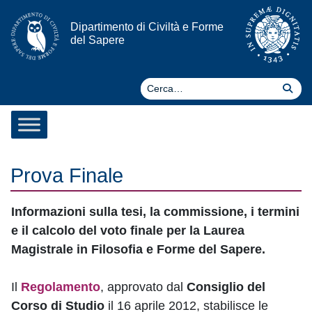
Vai al contenuto
Dipartimento di Civiltà e Forme
del Sapere
Ce
Cer
Prova Finale
Informazioni sulla tesi, la commissione, i termini
e il calcolo del voto finale per la Laurea
Magistrale in Filosofia e Forme del Sapere.
Il
Regolamento
, approvato dal
Consiglio del
Corso di Studio
il 16 aprile 2012, stabilisce le