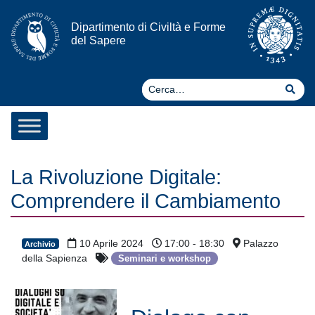
Vai al contenuto
Dipartimento di Civiltà e Forme
del Sapere
Ce
Cer
La Rivoluzione Digitale:
Comprendere il Cambiamento
10 Aprile 2024
17:00 - 18:30
Palazzo
Archivio
della Sapienza
Seminari e workshop