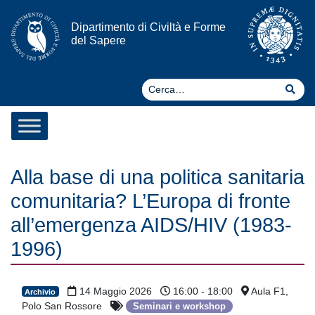
Vai al contenuto
Dipartimento di Civiltà e Forme
del Sapere
Ce
Cer
Alla base di una politica sanitaria
comunitaria? L’Europa di fronte
all’emergenza AIDS/HIV (1983-
1996)
14 Maggio 2026
16:00 - 18:00
Aula F1,
Archivio
Polo San Rossore
Seminari e workshop