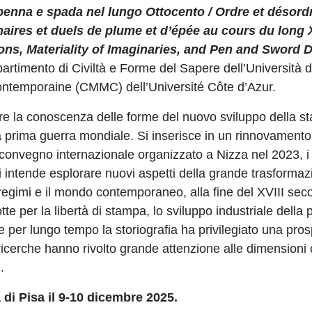
i penna e spada nel lungo Ottocento / Ordre et désord
aires et duels de plume et d’épée au cours du long 
ons, Materiality of Imaginaries, and Pen and Sword D
partimento di Civiltà e Forme del Sapere dell’Università d
ontemporaine (CMMC) dell’Université Côte d’Azur.
ire la conoscenza delle forme del nuovo sviluppo della s
della prima guerra mondiale. Si inserisce in un rinnovamento
convegno internazionale organizzato a Nizza nel 2023, i c
i intende esplorare nuovi aspetti della grande trasforma
 regimi e il mondo contemporaneo, alla fine del XVIII sec
tte per la libertà di stampa, lo sviluppo industriale della
Se per lungo tempo la storiografia ha privilegiato una pros
 ricerche hanno rivolto grande attenzione alle dimensioni c
.
à di Pisa il 9-10 dicembre 2025.