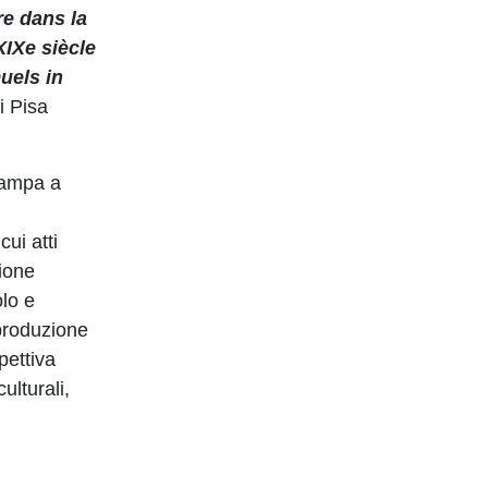
re dans la
XIXe siècle
uels in
i Pisa
tampa a
ui atti
zione
olo e
 produzione
pettiva
ulturali,