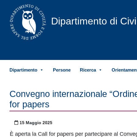
Vai al contenuto
Dipartimento di Civ
Dipartimento
Persone
Ricerca
Orientament
Convegno internazionale “Ordine 
for papers
Pubblicato il
15 Maggio 2025
È aperta la Call for papers per partecipare al Conv