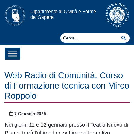
Vai al contenuto
Dipartimento di Civiltà e Forme
del Sapere
Ce
Cer
Web Radio di Comunità. Corso
di Formazione tecnica con Mirco
Roppolo
Pubblicato il
7 Gennaio 2025
Nei giorni 11 e 12 gennaio presso il Teatro Nuovo di
Pisa si terrà l’ultimo fine settimana formativo