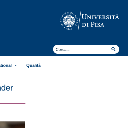
Cerca
Cerca
ational
Qualità
nder