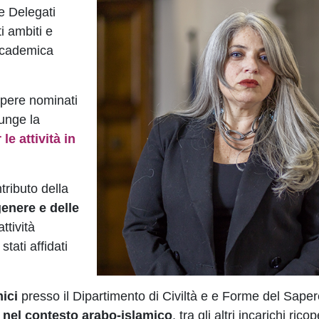
 e Delegati
i ambiti e
accademica
apere nominati
iunge la
le attività in
tributo della
genere e delle
ttività
stati affidati
ici
presso il Dipartimento di Civiltà e e Forme del Sape
re nel contesto arabo-islamico
, tra gli altri incarichi ricop