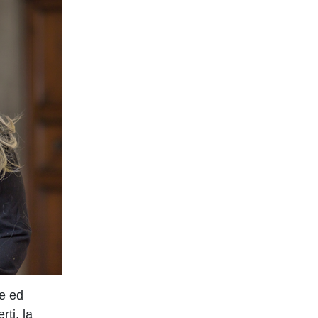
re ed
erti, la