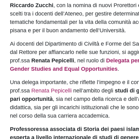
Riccardo Zucchi
, con la nomina di nuovi Prorettori
scelti tra i docenti dell’Ateneo, per gestire determinat
tematiche fondamentali per la vita della comunità 
pisana e per il buon andamento dell’Università.
Ai docenti del Dipartimento di Civiltà e Forme del S
dal Rettore per affiancarlo nelle sue funzioni, si agg
prof.ssa
Renata Pepicelli
, nel ruolo di
Delegata per 
Gender Studies and Equal Opportunities
.
Una delega importante, che riflette l’impegno e il con
prof.ssa
Renata Pepicelli
nell’ambito degli
studi di 
pari opportunità
, sia nel campo della ricerca e dell’a
didattica, sia per gli incarichi istituzionali che le sono 
nel corso della sua carriera accademica.
Professoressa associata di Storia dei paesi islam
esperta a livello internazionale di studi di gene