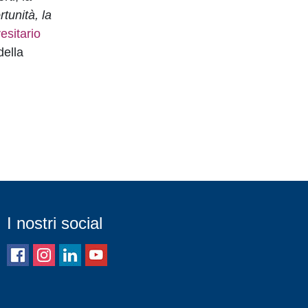
tunità, la
esitario
della
I nostri social