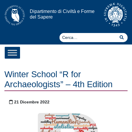
Vai al contenuto
Dipartimento di Civiltà e Forme
del Sapere
Ce
Cer
Winter School “R for
Archaeologists” – 4th Edition
Pubblicato il
21 Dicembre 2022