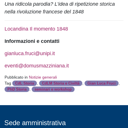
Una ridicola parodia? L’idea di ripetizione storica
nella rivoluzione francese del 1848
Locandina Il momento 1848
Informazioni e contatti
gianluca.fruci@unipi.it
eventi@domusmazziniana.it
Pubblicato in
Notizie generali
Tag
,
,
,
CdL Storia
CdLM Storia e Civiltà
Gian Luca Fruci
,
PhD Storia
seminari e workshop
Sede amministrativa