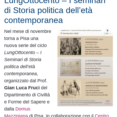
LungOttocento – I seminari
di Storia politica dell’età
contemporanea
Nel mese di novembre
torna a Pisa una
nuova serie del ciclo
LungOttocento
–
I
Seminari di Storia
politica dell’età
contemporanea
,
organizzato dal Prof.
Gian Luca Fruci
del
Dipartimento di Civiltà
e Forme del Sapere e
dalla
Domus
Mazziniana
di Pisa, in collaborazione con il
Centro