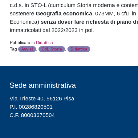
c.d.s. in STO-L (curriculum Storia moderna e contemp
sostenere
Geografia economica
, 073MM, 6 cfu in 
Economica)
senza dover fare richiesta di piano d
immatricolati dal 2022/2023 in poi.
Pubblicato in
Didattica
Tag
,
,
Avvisi
CdL Storia
Didattica
Sede amministrativa
Via Trieste 40, 56126 Pisa
P.I. 00286820501
C.F. 80003670504