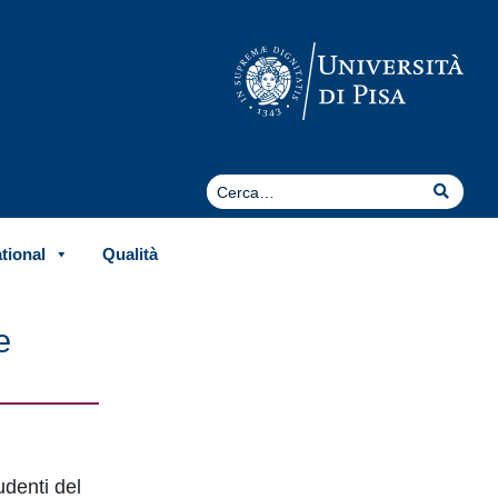
Cerca
Cerca
ational
Qualità
e
udenti del