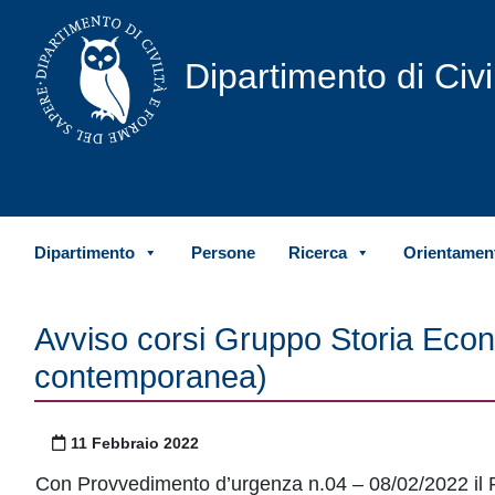
Vai al contenuto
Dipartimento di Civ
Dipartimento
Persone
Ricerca
Orientament
Avviso corsi Gruppo Storia Eco
contemporanea)
Pubblicato il
11 Febbraio 2022
Con Provvedimento d’urgenza n.04 – 08/02/2022 il Pre