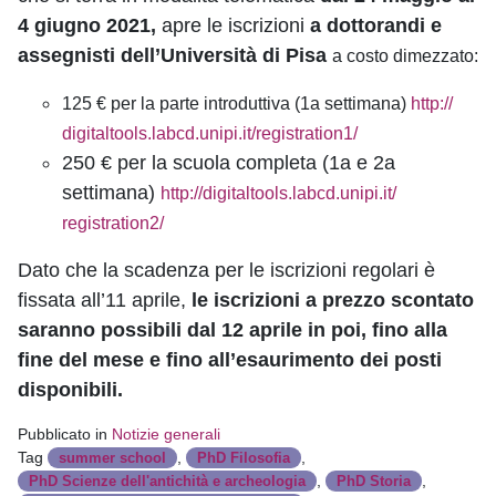
4 giugno 2021,
apre
le iscrizioni
a dottorandi e
assegnisti dell’Università di Pisa
a costo dimezzato:
125 € per la parte introduttiva (1a settimana)
http://
digitaltools.labcd.unipi.it/
registration1/
250 € per la scuola completa (1a e 2a
settimana)
http://
digitaltools.labcd.unipi.it/
registration2/
Dato che la scadenza per le iscrizioni regolari è
fissata all’11 aprile,
le iscrizioni a prezzo scontato
saranno possibili dal 12 aprile in poi, fino alla
fine del mese e fino all’esaurimento dei posti
disponibili.
Pubblicato in
Notizie generali
Tag
,
,
summer school
PhD Filosofia
,
,
PhD Scienze dell'antichità e archeologia
PhD Storia