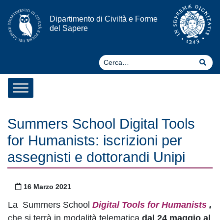
Vai al contenuto
Dipartimento di Civiltà e Forme
del Sapere
Ce
Cer
Summers School Digital Tools
for Humanists: iscrizioni per
assegnisti e dottorandi Unipi
Pubblicato il
16 Marzo 2021
La Summers School
Digital Tools for Humanists
,
che si terrà in modalità telematica
dal 24 maggio al