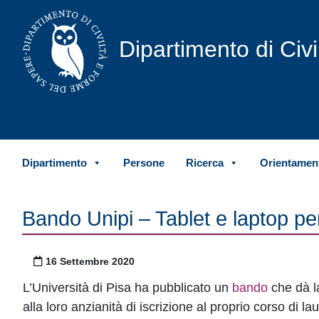
Vai al contenuto
Dipartimento di Civ
Dipartimento
Persone
Ricerca
Orientament
Bando Unipi – Tablet e laptop pe
Pubblicato il
16 Settembre 2020
L’Università di Pisa ha pubblicato un
bando
che dà la
alla loro anzianità di iscrizione al proprio corso di la