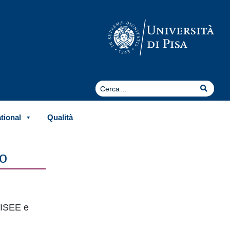
Cerca
Cerca
ational
Qualità
to
o ISEE e