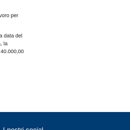
avoro per
a data del
, la
a 40.000,00
I nostri social