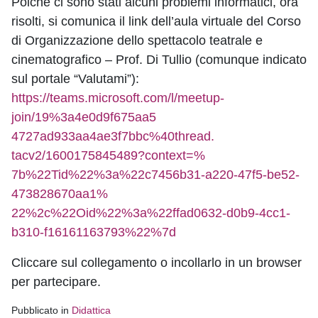
Poiché ci sono stati alcuni problemi informatici, ora
risolti, si comunica il link dell’aula virtuale del Corso
di Organizzazione dello spettacolo teatrale e
cinematografico – Prof. Di Tullio (comunque indicato
sul portale “Valutami”):
https://teams.microsoft.com/l
/meetup-
join/19%3a4e0d9f675aa5
4727ad933aa4ae3f7bbc%40thread.
tacv2/1600175845489?context=%
7b%22Tid%22%3a%22c7456b31-
a220-47f5-be52-
473828670aa1%
22%2c%22Oid%22%3a%22ffad0632-
d0b9-4cc1-
b310-f16161163793%
22%7d
Cliccare sul collegamento o incollarlo in un browser
per partecipare.
Pubblicato in
Didattica