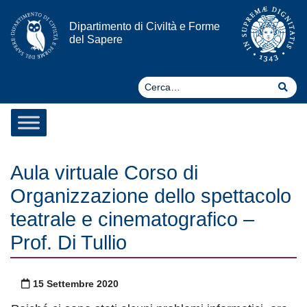
Vai al contenuto
Dipartimento di Civiltà e Forme
del Sapere
Ce
Cer
Aula virtuale Corso di
Organizzazione dello spettacolo
teatrale e cinematografico –
Prof. Di Tullio
Pubblicato il
15 Settembre 2020