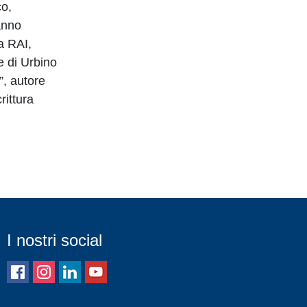
co,
anno
ta RAI,
e di Urbino
”, autore
rittura
I nostri social